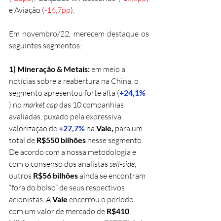
e Aviação (
-16,7pp
). 
Em novembro/22, merecem destaque os 
seguintes segmentos: 
1) 
Mineração & Metais: 
em meio a 
notícias sobre
 a reabertura na China, o 
segmento apresentou forte alta (
+24,1%
) no 
market cap
 das 10 companhias 
avaliadas, puxado pela expressiva 
valorização de 
+27,7%
na 
Vale, 
para um 
total de 
R$550 bilhões
 nesse segmento. 
De acordo com a nossa metodologia e 
com o consenso dos analistas 
sell-side
, 
outros 
R$56 bilhões 
ainda se encontram 
“fora do bolso” de seus respectivos 
acionistas. A 
Vale 
encerrou o período 
com um valor de mercado de 
R$410 