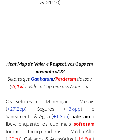
vs. 31/10)
Heat Map de Valor e Respectivos Gaps em 
novembro/22
Setores que 
Ganharam
/
Perderam 
do Ibov 
(
-3,1%
) e Valor a Capturar aos Acionistas
Os setores de Mineração e Metais 
(
+27,2pp
), Seguros (
+3,6pp
) e 
Saneamento & Água (
+1,3pp
) 
bateram 
o 
Ibov, enquanto os que mais 
sofreram 
foram Incorporadoras Média-Alta 
(
-20pp
), Calçados & Acessórios (
-16,8pp
) 