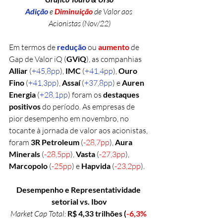
Adição
e 
Diminuição 
de Valor aos 
Acionistas (Nov/22)
Em termos de 
redução
ou 
aumento
 de 
Gap de Valor iQ (
GViQ
), as companhias 
Alliar
 (
+45,8pp
), 
IMC 
(
+41,4pp
), 
Ouro 
Fino 
(
+41,3pp
), 
Assaí 
(
+37,8pp
) e 
Auren 
Energia 
(
+28,1pp
) foram os 
destaques 
positivos
 do período. As empresas de 
pior desempenho em novembro, no 
tocante à jornada de valor aos acionistas, 
foram 
3R Petroleum
 (
-28,7pp
), 
Aura 
Minerals 
(
-28,5pp
), 
Vasta 
(
-27,3pp
), 
Marcopolo
 (
-25pp
) e 
Hapvida 
(
-23,2pp
).
Desempenho e Representatividade 
setorial vs. Ibov
Market Cap Total: 
R$ 4,33 trilhões (
-6,3%