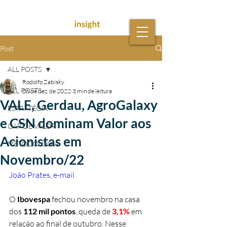
Post
ALL POSTS
Rodolfo Zabisky
ALL POSTS
26 de dez. de 2022
3 min de leitura
VALE, Gerdau, AgroGalaxy
ESTRATÉGIA
e CSN dominam Valor aos
GAP DE VALOR
Acionistas em
METODOLOGIA
Novembro/22
João Prates
, 
e-mail
O 
Ibovespa
 fechou novembro na casa 
dos 
112 mil pontos
, queda de 
3,1% 
em 
relação ao final de outubro. Nesse 