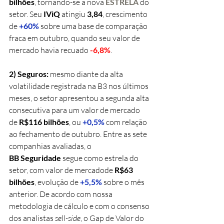
bilhões
, tornando-se a
 nova 
ESTRELA
do 
setor. Seu 
IViQ 
atingiu 
3,84
, crescimento 
de 
+60%
sobre uma base de comparação 
fraca em outubro, quando seu valor de 
mercado havia recuado 
-6,8%
.
2) Seguros:
 mesmo diante da alta 
volatilidade registrada na B3 nos últimos 
meses, o setor apresentou a segunda alta 
consecutiva para um valor de mercado 
de 
R$116 bilhões
, ou 
+0,5%
com relação 
ao fechamento de outubro
. Entre as sete 
companhias avaliadas, o 
BB Seguridade
 segue como estrela do 
setor, com valor de mercadode 
R$63 
bilhões
, evolução de 
+5,5%
sobre o mês 
anterior. De acordo com nossa 
metodologia de cálculo e com o consenso 
dos analistas 
sell-side
, o Gap de Valor do 