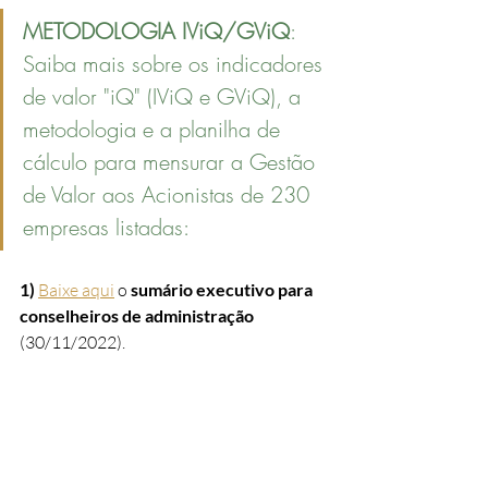
METODOLOGIA IViQ/GViQ
: 
Saiba mais sobre os indicadores 
de valor "iQ" (IViQ e GViQ), a 
metodologia e a planilha de 
cálculo para mensurar a Gestão 
de Valor aos Acionistas de 230 
empresas listadas:
1)
Baixe aqui
 o 
sumário executivo para 
conselheiros de administração 
(30/11/2022).
2)
Baixe aqui
 a apresentação detalhando 
racional e a metodologia
 de cálculo do 
Índice/Gap de Valor
 (IViQ/GViQ) e do 
Índice de Reputação Corporativa
 (IRiQ)