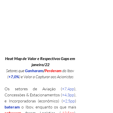
Heat Map de Valor e Respectivos Gaps em 
janeiro/22
Setores que 
Ganharam
/
Perderam 
do Ibov 
(
+7,0%
) e Valor a Capturar aos Acionistas
Os setores de Aviação (
+7,4pp
), 
Concessões & Estacionamentos (
+4,3pp
), 
e Incorporadoras (econômico) (
+2,5pp
) 
bateram 
o Ibov, enquanto os que mais 
sofreram 