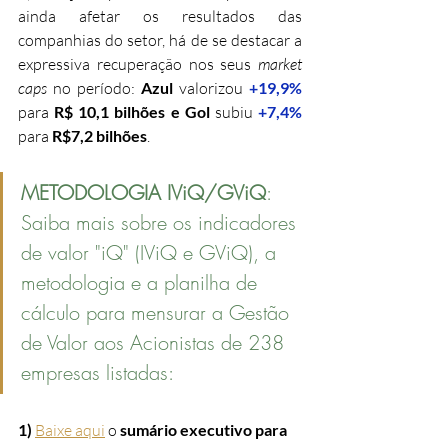
ainda afetar os resultados das 
companhias do setor, há de se destacar a 
expressiva recuperação nos seus 
market 
caps 
no período: 
Azul
 valorizou 
+19,9%
para 
R$ 10,1 bilhões e Gol 
subiu
+7,4%
para 
R$7,2 bilhões
.
METODOLOGIA IViQ/GViQ
: 
Saiba mais sobre os indicadores 
de valor "iQ" (IViQ e GViQ), a 
metodologia e a planilha de 
cálculo para mensurar a Gestão 
de Valor aos Acionistas de 238 
empresas listadas:
1)
Baixe aqui
 o 
sumário executivo para 