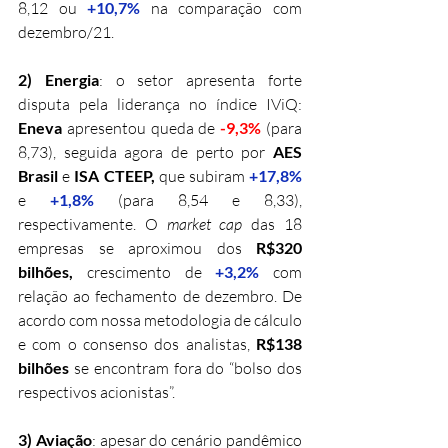
8,12 ou 
+10,7% 
na comparação com 
dezembro/21.
2) Energia
: o setor apresenta forte 
disputa pela liderança no índice IViQ: 
Eneva 
apresentou queda de 
-9,3%
 (para 
8,73), seguida agora de perto por 
AES 
Brasil 
e 
ISA CTEEP, 
que
subiram
+17,8%
e 
+1,8%
(para 8,54 e 8,33), 
respectivamente. O 
market cap
 das 18 
empresas se aproximou dos 
R$320 
bilhões, 
crescimento de
+3,2%
com 
relação ao fechamento de dezembro. De 
acordo com nossa metodologia de cálculo 
e com o consenso dos analistas, 
R$138 
bilhões
 se encontram fora do “bolso dos 
respectivos acionistas”.
3) Aviação
: apesar do cenário pandêmico 