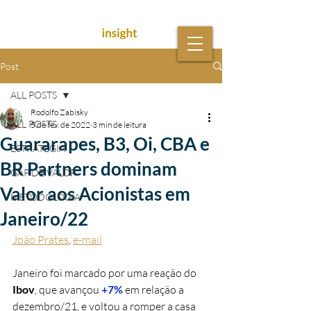
Post
ALL POSTS
Rodolfo Zabisky
ALL POSTS
5 de fev. de 2022
3 min de leitura
Guararapes, B3, Oi, CBA e
ESTRATÉGIA
BR Partners dominam
GAP DE VALOR
Valor aos Acionistas em
METODOLOGIA
Janeiro/22
João Prates
, 
e-mail
Janeiro foi marcado por uma reação do 
Ibov
, que avançou 
+7%
 em relação a 
dezembro/21, e voltou a romper a casa 