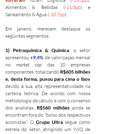
foram Logística (
-13,5pp
), 
Alimentos & Bebidas (
-11,0pp
) e 
Saneamento & Água (
-10,7pp
).
Em janeiro, merecem destaque os 
seguintes segmentos: 
1) Petroquímica & Química
: o setor 
apresentou 
+9,4%
de valorização mensal 
no 
market cap
 das 10 empresas 
componentes, totalizando 
R$605 bilhões 
e, desta forma, puxou para cima o Ibov
devido à sua alta representatividade na 
carteira teórica. De acordo com nossa 
metodologia de cálculo e com o consenso 
dos analistas, 
R$560 milhões
 ainda se 
encontram fora do “bolso dos respectivos 
acionistas”. O 
Grupo Ultra 
segue como 
estrela do setor, atingindo um IViQ de 