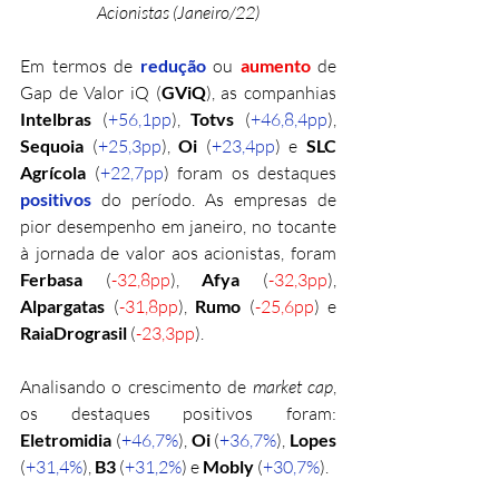
Acionistas (Janeiro/22)
Em termos de 
redução
ou 
aumento
 de 
Gap de Valor iQ (
GViQ
), as companhias 
Intelbras
 (
+56,1pp
), 
Totvs 
(
+46,8,4pp
), 
Sequoia 
(
+25,3pp
), 
Oi 
(
+23,4pp
) e 
SLC 
Agrícola 
(
+22,7pp
) foram os destaques
positivos
do período. As empresas de 
pior desempenho em janeiro, no tocante 
à jornada de valor aos acionistas, foram 
Ferbasa
 (
-32,8pp
), 
Afya 
(
-32,3pp
), 
Alpargatas 
(
-31,8pp
), 
Rumo
 (
-25,6pp
) e 
RaiaDrograsil
 (
-23,3pp
).
Analisando o crescimento de 
market cap
, 
os destaques positivos foram: 
Eletromidia 
(
+46,7%
), 
Oi 
(
+36,7%
), 
Lopes 
(
+31,4%
), 
B3 
(
+31,2%
) e 
Mobly 
(
+30,7%
).