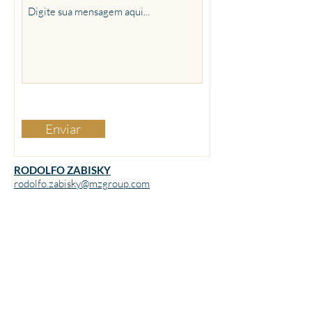
Enviar
RODOLFO ZABISKY
rodolfo.zabisky@mzgroup.com
VASCO BARCELLOS
vasco.barcellos@mzgroup.com
EDINA BIAVA
edina.biava@mzgroup.com
Todos os direitos reservados