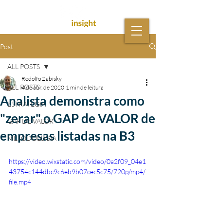
Post
ALL POSTS
Rodolfo Zabisky
ALL POSTS
4 de abr. de 2020
1 min de leitura
Analista demonstra como
ESTRATÉGIA
"zerar" o GAP de VALOR de
GAP DE VALOR
empresas listadas na B3
METODOLOGIA
https://video.wixstatic.com/video/0a2f09_04e1
43754c144dbc9c6eb9b07cec5c75/720p/mp4/
file.mp4