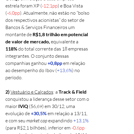
estrela foram XP (
-12,1pp
) e Boa Vista 
(
-6,0pp
). Atualmente, não estão no “bolso 
dos respectivos acionistas” do setor de 
Bancos & Serviços Financeiros um 
montante de 
R$1,8 trilhão em potencial 
de valor de mercado,
 equivalente a 
118%
 do total corrente das 18 empresas 
integrantes. O conjunto dessas 
companhias ganhou 
+0,8pp
 em relação 
ao desempenho do Ibov (
+13,6%
) no 
período.
2)
Vestuário e Calçados
: a 
Track & Field 
conquistou a liderança desse setor com o 
maior 
IViQ 
(56,69) em 30/12, uma 
evolução de 
+30,5%
 em relação a 13/11, 
e com seu 
market cap
 expandindo 
+13,1%
(para R$2,1 bilhões), inferior em 
-0,6pp