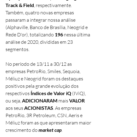
Track & Field
, respectivamente.  
Também, quatro novas empresas 
passaram a integrar nossa análise 
(Alphaville, Banco de Brasília, Neogrid e 
Rede D'or), totalizando 
196 
nessa última 
análise de 2020, divididas em 23 
segmentos.
No período de 13/11 a 30/12 as 
empresas PetroRio, Smiles, Sequoia, 
Méliuz e Neogrid foram os destaques 
positivos pela grande evolução dos 
respectivos 
Índices de Valor iQ 
(IViQ), 
ou seja, 
ADICIONARAM 
mais 
VALOR 
aos seus 
ACIONISTAS
. As empresas 
PetroRio, 3R Petroleum, CSN, Aeris e 
Méliuz foram as que apresentaram maior 
crescimento do 
market cap
. 