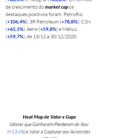
de crescimento do 
market cap
 os 
destaques positivos foram: PetroRio 
(
+106,4%
), 3R Petroleum (
+78,8%
), CSN 
(
+65,1%
), Aeris (
+59,8%
) e Méliuz 
(
+59,7%
), de 13/11 a 30/12/2020.
Heat Map de Valor e Gaps
Setores que Ganharam/Perderam do Ibov 
(
+13,6%
) e Valor a Capturar aos Acionistas 