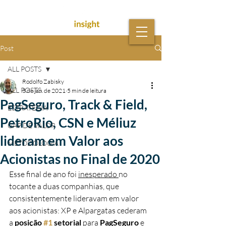
Post
ALL POSTS
Rodolfo Zabisky
ALL POSTS
3 de jan. de 2021
5 min de leitura
PagSeguro, Track & Field,
ESTRATÉGIA
PetroRio, CSN e Méliuz
GAP DE VALOR
lideram em Valor aos
METODOLOGIA
Acionistas no Final de 2020
Esse final de ano foi 
inesperado 
no 
tocante a duas companhias, que 
consistentemente lideravam em valor 
aos acionistas: XP e Alpargatas cederam 
a 
posição 
#1
 setorial
 para 
PagSeguro
 e 