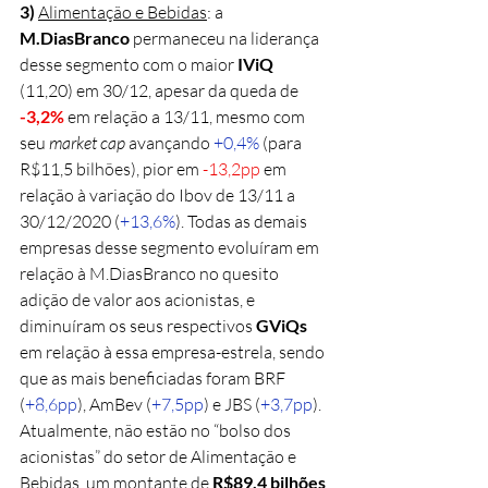
3)
Alimentação e Bebidas
: a 
M.DiasBranco
 permaneceu na liderança 
desse segmento com o maior 
IViQ 
(11,20) em 30/12, apesar da queda de 
-3,2%
 em relação a 13/11, mesmo com 
seu 
market cap
 avançando 
+0,4%
 (para 
R$11,5 bilhões), pior em 
-13,2pp
 em 
relação à variação do Ibov de 13/11 a 
30/12/2020 (
+13,6%
). Todas as demais 
empresas desse segmento evoluíram em 
relação à M.DiasBranco no quesito 
adição de valor aos acionistas, e 
diminuíram os seus respectivos 
GViQs
em relação à essa empresa-estrela, sendo 
que as mais beneficiadas foram BRF 
(
+8,6pp
), AmBev (
+7,5pp
) e JBS (
+3,7pp
). 
Atualmente, não estão no “bolso dos 
acionistas” do setor de Alimentação e 
Bebidas  um montante de 
R$89,4 bilhões 