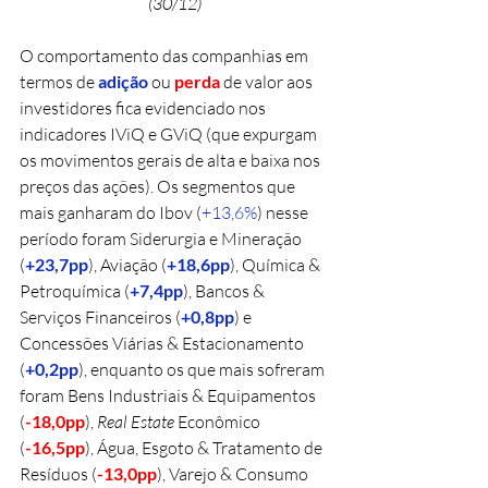
(30/12)
O comportamento das companhias em 
termos de 
adição 
ou 
perda
 de valor aos 
investidores fica evidenciado nos 
indicadores IViQ e GViQ (que expurgam 
os movimentos gerais de alta e baixa nos 
preços das ações). Os segmentos que 
mais ganharam do Ibov (
+13,6%
) nesse 
período foram Siderurgia e Mineração 
(
+23,7pp
), Aviação (
+18,6pp
), Química & 
Petroquímica (
+7,4pp
), Bancos & 
Serviços Financeiros (
+0,8pp
) e 
Concessões Viárias & Estacionamento 
(
+0,2pp
), enquanto os que mais sofreram 
foram Bens Industriais & Equipamentos 
(
-18,0pp
), 
Real Estate
 Econômico 
(
-16,5pp
), Água, Esgoto & Tratamento de 
Resíduos (
-13,0pp
), Varejo & Consumo 