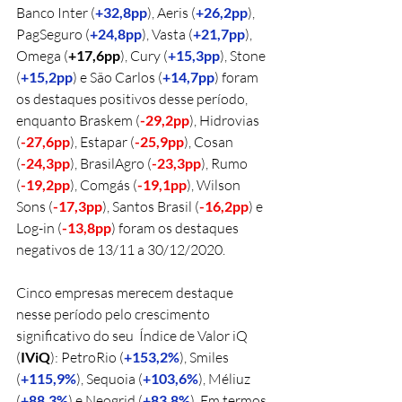
Banco Inter (
+32,8pp
), Aeris (
+26,2pp
), 
PagSeguro (
+24,8pp
), Vasta (
+21,7pp
), 
Omega (
+17,6pp
), Cury (
+15,3pp
), Stone 
(
+15,2pp
) e São Carlos (
+14,7pp
) foram 
os destaques positivos desse período, 
enquanto Braskem (
-29,2pp
), Hidrovias 
(
-27,6pp
), Estapar (
-25,9pp
), Cosan 
(
-24,3pp
), BrasilAgro (
-23,3pp
), Rumo 
(
-19,2pp
), Comgás (
-19,1pp
), Wilson 
Sons (
-17,3pp
), Santos Brasil (
-16,2pp
) e 
Log-in (
-13,8pp
) foram os destaques 
negativos de 13/11 a 30/12/2020.
Cinco empresas merecem destaque 
nesse período pelo crescimento 
significativo do seu  Índice de Valor iQ 
(
IViQ
): PetroRio (
+153,2%
), Smiles 
(
+115,9%
), Sequoia (
+103,6%
), Méliuz 
(
+88,3%
) e Neogrid (
+83,8%
). Em termos 