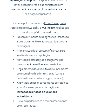
reputação e propósito
e apoia executivos do C-
level e conselheiros de administração em
maximização e sustentabilidade do valor e da
reputação corporativa.
Liderada pelos consultores
Edina Biava
,
João
Prates
e
Rodolfo Zabisky
, a
MZ Insight
realiza seu
próprio propósito por meio de:
Desenvolvimento de diagnóstico (propósito
e posicionamento relativo quanto a valor e
reputação);
Implantação de processos eficientes para
gestão de valor e reputação;
Revisão de estratégias e programas de
comunicação aos diversos
stakeholders;
Engajamento dos executivos e alinhamento
com conselho de administração (curva e
cadeia de valor, cultura organizacional);
Know-how
próprio, pensamento estratégico
e
hands-on
na operacionalização de
jornadas de criação de valor aos
acionistas
; e
Elevado padrão ético e comprometimento
com resultados.