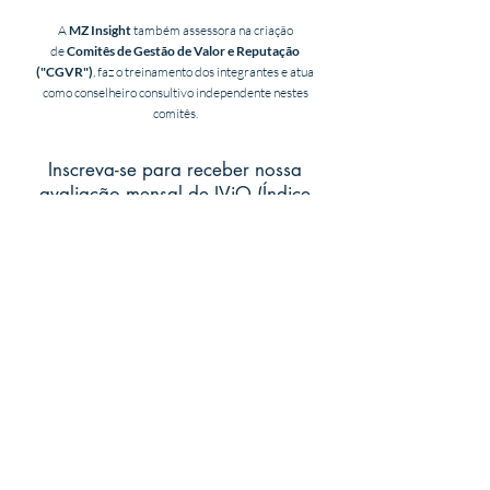
A
MZ Insight
também assessora na criação
de
Comitês de Gestão de Valor e Reputação
("CGVR")
, faz o treinamento dos integrantes e atua
como conselheiro consultivo independente nestes
comitês.
Inscreva-se para receber nossa
avaliação mensal de IViQ (Índice
de Valor) e GViQ (Gap de Valor)
das 230 empresas
Enviar
Todos os direitos reservados